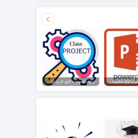
پاورپوینت متغیر و انواع متغیرها در روش تحقیق
پروژه کلاسی وب کاوی کاربرد (Web Usage Mining) بهمراه پاورپوینت