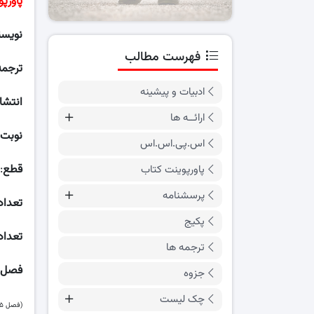
پاورپ
نویسن
فهرست مطالب
ترجمه
ادبیات و پیشینه
انتشا
ارائــه ها
نوبت
اس.پی.اس.اس
قطع
:
پاورپوینت کتاب
پرسشنامه
تعداد
پکیج
تعداد
ترجمه ها
فصل ه
جزوه
چک لیست
(فصل ۵ – ۸ – ۹ – ۱۰ – ۱۱ – ۱۳ – ۱۴ موجود نیست)