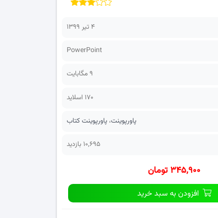
۴ تیر ۱۳۹۹
PowerPoint
9 مگابایت
170 اسلاید
پاورپوینت
،
پاورپوینت کتاب
10,695 بازدید
۳۴۵,۹۰۰ تومان
افزودن به سبد خرید