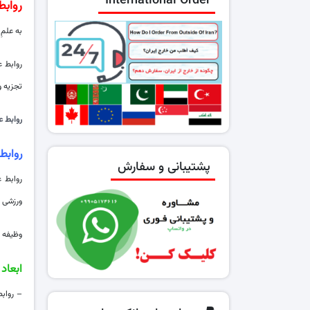
International Order
روابط
به علمِ
روابط ع
تجزیه و
روابط 
روابط
پشتیبانی و سفارش
روابط 
ورزشی و
وظیفه 
ابعاد
– رواب