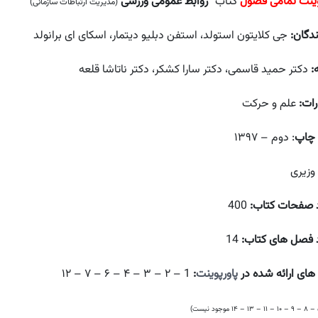
وینت تمامی فصول
کتاب “
روابط عمومی ورزشی
”
(مدیریت ارتباطات سازمانی)
دگان:
جی کلایتون استولد، استفن دبلیو دیتمار، اسکای ای برانولد
:
دکتر حمید قاسمی، دکتر سارا کشکر، دکتر ناتاشا قلعه
رات:
علم و حرکت
 چاپ
: دوم – ۱۳۹۷
 وزیری
 صفحات کتاب:
400
 فصل های کتاب:
14
ای ارائه شده در
پاورپوینت
:
1 – ۲ – ۳ – ۴ – ۶ – ۷ – ۱۲