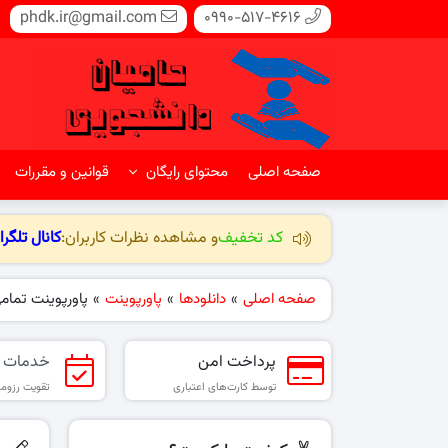
phdk.ir@gmail.com
0990-517-4616
صفحه اصلی
محتوای رایگان
قوانین و مقررات
کد تخفیف
و مشاهده نظرات کاربران:
کانال تلگرا
صفحه اصلی
»
دانلودها
»
پاورپوینت
»
پاورپوینت تما
پرداخت امن
خدمات 
توسط کارت‌های اعتباری
تقویت رزومه