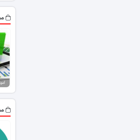
مح
مح