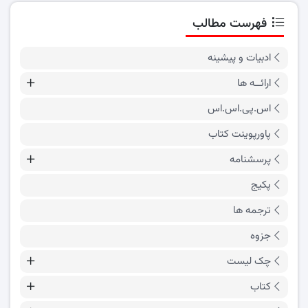
فهرست مطالب
ادبیات و پیشینه
ارائــه ها
اس.پی.اس.اس
پاورپوینت کتاب
پرسشنامه
پکیج
ترجمه ها
جزوه
چک لیست
کتاب