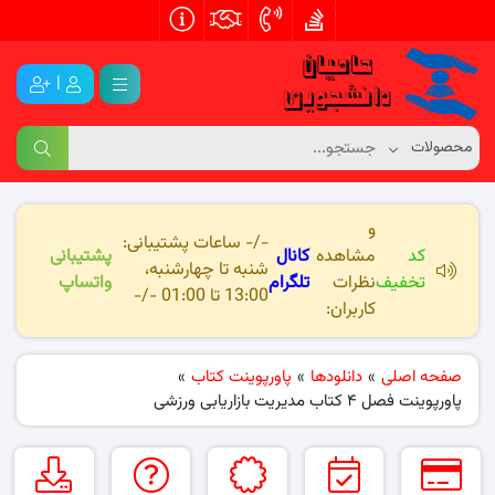
|
و
-/- ساعات پشتیبانی:
کد
مشاهده
کانال
پشتیبانی
شنبه تا چهارشنبه،
تخفیف
نظرات
تلگرام
واتساپ
13:00 تا 01:00 -/-
کاربران:
صفحه اصلی
»
دانلودها
»
پاورپوینت کتاب
»
پاورپوینت فصل ۴ کتاب مدیریت بازاریابی ورزشی