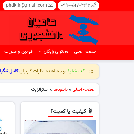
phdk.ir@gmail.com
0990-517-4616
صفحه اصلی
محتوای رایگان
قوانین و مقررات
کد تخفیف
و مشاهده نظرات کاربران:
کانال تلگرا
صفحه اصلی
»
دانلودها
»
استراتژیک
کیفیت یا کمیت؟