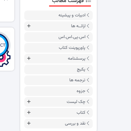
فهرست مطالب
ادبیات و پیشینه
ارائــه ها
اس.پی.اس.اس
پاورپوینت کتاب
پرسشنامه
پکیج
ترجمه ها
جزوه
چک لیست
کتاب
نقد و بررسی