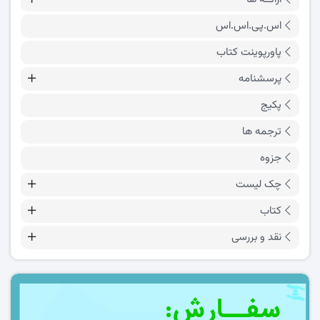
اس.پی.اس.اس
پاورپوینت کتاب
پرسشنامه
پکیج
ترجمه ها
جزوه
چک لیست
کتاب
نقد و بررسی