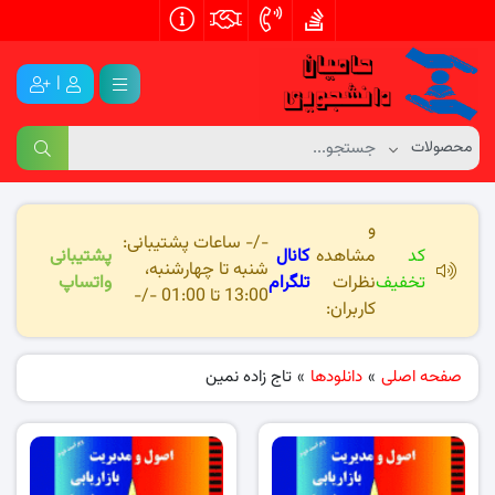
|
و
-/- ساعات پشتیبانی:
کد
مشاهده
کانال
پشتیبانی
شنبه تا چهارشنبه،
تخفیف
نظرات
تلگرام
واتساپ
13:00 تا 01:00 -/-
کاربران:
صفحه اصلی
»
دانلودها
»
تاج زاده نمین