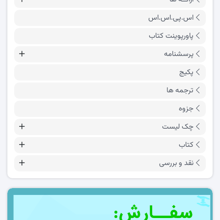
اس.پی.اس.اس
پاورپوینت کتاب
پرسشنامه
پکیج
ترجمه ها
جزوه
چک لیست
کتاب
نقد و بررسی