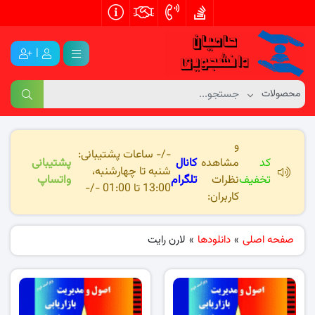
|
و
-/- ساعات پشتیبانی:
کد
مشاهده
کانال
پشتیبانی
شنبه تا چهارشنبه،
تخفیف
نظرات
تلگرام
واتساپ
13:00 تا 01:00 -/-
کاربران:
صفحه اصلی
»
دانلودها
»
لارن رایت