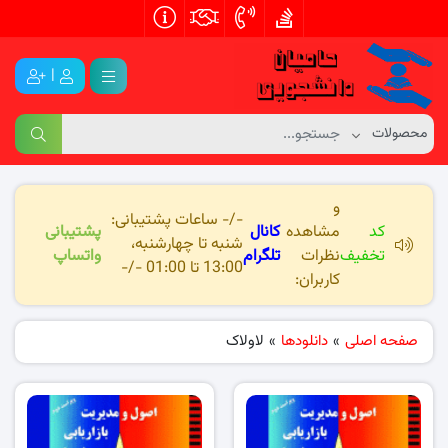
|
و
-/- ساعات پشتیبانی:
کد
مشاهده
کانال
پشتیبانی
شنبه تا چهارشنبه،
تخفیف
نظرات
تلگرام
واتساپ
13:00 تا 01:00 -/-
کاربران:
صفحه اصلی
»
دانلودها
»
لاولاک