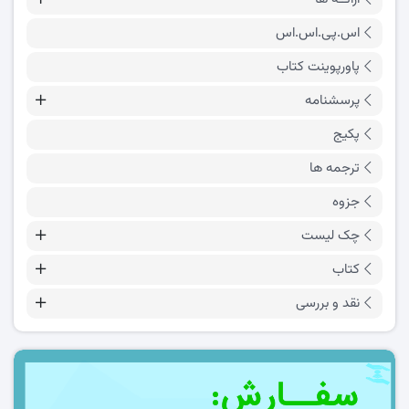
اس.پی.اس.اس
پاورپوینت کتاب
پرسشنامه
پکیج
ترجمه ها
جزوه
چک لیست
کتاب
نقد و بررسی