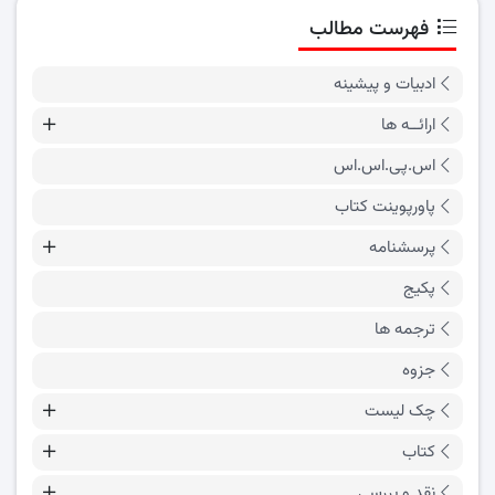
فهرست مطالب
ادبیات و پیشینه
ارائــه ها
اس.پی.اس.اس
پاورپوینت کتاب
پرسشنامه
پکیج
ترجمه ها
جزوه
چک لیست
کتاب
نقد و بررسی