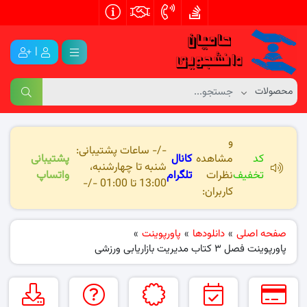
|
و
-/- ساعات پشتیبانی:
کد
مشاهده
کانال
پشتیبانی
شنبه تا چهارشنبه،
تخفیف
نظرات
تلگرام
واتساپ
13:00 تا 01:00 -/-
کاربران:
صفحه اصلی
»
دانلودها
»
پاورپوینت
»
پاورپوینت فصل ۳ کتاب مدیریت بازاریابی ورزشی