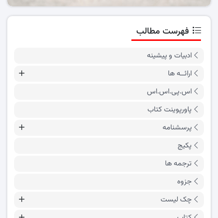
فهرست مطالب
ادبیات و پیشینه
ارائــه ها
اس.پی.اس.اس
پاورپوینت کتاب
پرسشنامه
پکیج
ترجمه ها
جزوه
چک لیست
کتاب