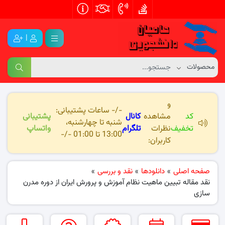
|
و
-/- ساعات پشتیبانی:
کد
مشاهده
کانال
پشتیبانی
شنبه تا چهارشنبه،
تخفیف
نظرات
تلگرام
واتساپ
13:00 تا 01:00 -/-
کاربران:
صفحه اصلی
»
دانلودها
»
نقد و بررسی
»
نقد مقاله تبیین ماهیت نظام آموزش و پرورش ایران از دوره مدرن
سازی