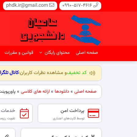
phdk.ir@gmail.com
0990-517-4616
صفحه اصلی
محتوای رایگان
قوانین و مقررات
کد تخفیف
و مشاهده نظرات کاربران:
کانال تلگرا
صفحه اصلی
»
دانلودها
»
ارائه های کلاسی
»
پاورپوینت
پرداخت امن
خدمات 
توسط کارت‌های اعتباری
تقویت رزومه