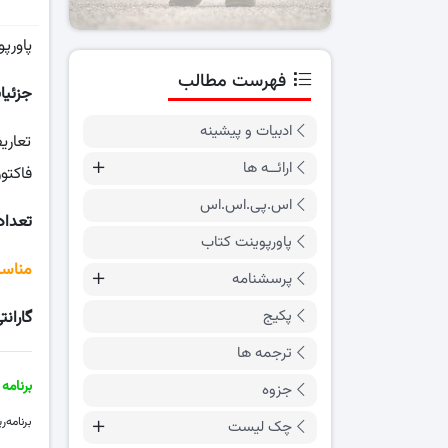
پاورپو
فهرست مطالب
جزئیا
ادبیات و پیشینه
تعاری
ارائــه ها
فاکتو
اس.پی.اس.اس
تعداد
پاورپوینت کتاب
مناسب
پرسشنامه
پکیج
گارانت
ترجمه ها
برنامه
جزوه
برنامه‌ر
چک لیست