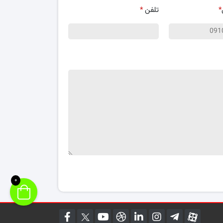
*
تلفن
*
0