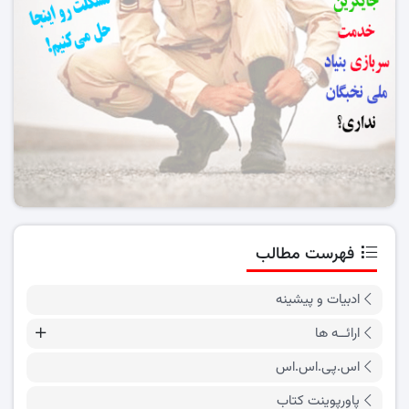
فهرست مطالب
ادبیات و پیشینه
ارائــه ها
اس.پی.اس.اس
پاورپوینت کتاب