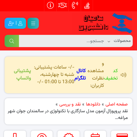
|
و
-/- ساعات پشتیبانی:
کد
مشاهده
کانال
پشتیبانی
شنبه تا چهارشنبه،
تخفیف
نظرات
تلگرام
واتساپ
13:00 تا 01:00 -/-
کاربران:
صفحه اصلی
»
دانلودها
»
نقد و بررسی
»
نقد پروپوزال آزمون مدل سازگاری با تکنولوژی در سالمندان جوان شهر
مراغه…