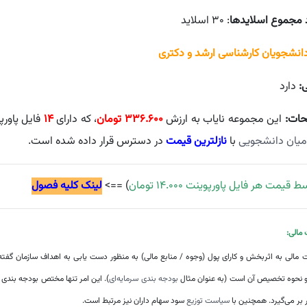
 مجموع اسلایدها
: ۳۰ اسلاید
دانشجویان کارشناسی ارشد و دکتری
ی:
دارد
حات:
این مجموعه نایاب به ارزش
۳۳۶.۶۰۰
تومان
، که دارای
۱۴
فایل پاور
میان دانشجویی
با
نازلترین قیمت
در دسترس قرار داده شده است.
قیمت هر فایل پاورپوینت ۱۴.۰۰۰ تومان
) ==>
لینک کلیه فصول
مالی:
 مالی به اثربخش و کارای پول (وجوه / منابع مالی) به منظور دست ‌یابی به اهداف سازمان گفت
 و نحوه تخصیص آن است (به عنوان مثال
بودجه بندی سرمایه‌ای
). این امر تنها مختص بودجه بندی 
در بر می‌گیرد. همچنین با
سیاست توزیع
سود سهام داران نیز مرتبط است.