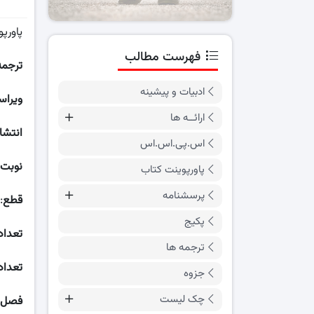
پاورپ
فهرست مطالب
ترجمه
ادبیات و پیشینه
ویراس
ارائــه ها
انتشا
اس.پی.اس.اس
نوبت
پاورپوینت کتاب
پرسشنامه
قطع
:
پکیج
تعداد
ترجمه ها
تعداد
جزوه
چک لیست
فصل ه