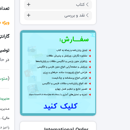
کتاب
تعداد
نقد و بررسی
ویژه 
گارانت
توضی
در
حا
(
متوسط 
مدیریت 
مـدیریت
مالی)،
را نیز 