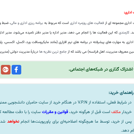
اداری:
 اداری مجموعه ای از
فعالیت ‌های روزمره اداری
است که مربوط به
برنامه ‌ریزی اداری و مالی
، ضبط و
شد.
کارمندی
که این فعالیت ‌ها را انجام می‌ دهد، مدیر اداره یا مدیر دفتر نامیده می‌شود، مدیر اد
اداری به مهارت ‌های پیشرفته در برنامه ‌های نرم ‌افزاری (مانند مایکروسافت ورد، اکسل، اکسس، پا
ین معروف مدیریت، اهل فرانسه) می ‌باشد که از
جامع‌ ترین نظریه ‌ها
دربارهٔ مدیریت دولتی (مدی
اشتراک گذاری در شبکه‌های اجتماعی.
اهنمای خرید:
در شرایط فعلی، استفاده از V.P.N در هنگام خرید از سایت حامیان دانشجویی ممنوعیتی لحاظ نشده است.
خریدار
مکلف
است قبل از هرگونه خرید،
قوانین و مقررات
سایت را با دقت مطالعه ک
پس از خرید، توسط ما هیچگونه اصلاحیه‌ای برای پاورپوینت‌ها انجام
نخواهد
شد، 
ام دهد.