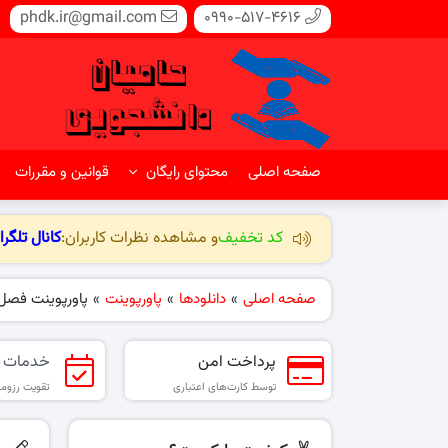
phdk.ir@gmail.com
0990-517-4616
صفحه اصلی
محتوای رایگان
قوانین و مقررات
کد تخفیف
و مشاهده نظرات کاربران:
کانال تلگرا
صفحه اصلی
»
دانلودها
»
پاورپوینت
»
پاورپوینت فصل 
پرداخت امن
خدمات 
توسط کارت‌های اعتباری
تقویت رزومه