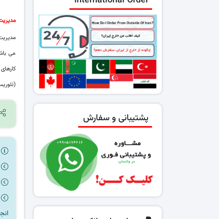
International Order
مدیریت 
مدیریت
می ‌با
کارهای 
(تئوریس
پشتیبانی و سفارش
ر
انج