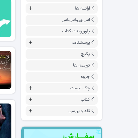
ارائــه ها
اس.پی.اس.اس
پاورپوینت کتاب
پرسشنامه
پکیج
ترجمه ها
جزوه
چک لیست
کتاب
نقد و بررسی