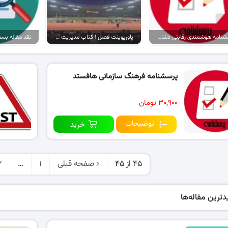
پرسشنامه هوشمندی رقابتی دشامپس و نایاک (۱۹۹۵) و روچ و سانتی (۲۰۰۱)
پاورپوینت فصل ۱ کتاب مدیریت بازاریابی ورزشی
پرسشنامه فرهنگ سازمانی هافستد
۳۰,۹۰۰ تومان
توضیحات
خرید
45 از 45
صفحه قبلی
1
…
3
ترین مقاله‌ها