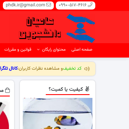
phdk.ir@gmail.com
0990-517-4616
صفحه اصلی
محتوای رایگان
قوانین و مقررات
کد تخفیف
و مشاهده نظرات کاربران:
کانال تلگرا
کیفیت یا کمیت؟
مح